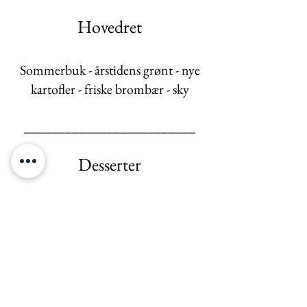
Hovedret
Sommerbuk - årstidens grønt - nye
kartofler - friske brombær - sky
_________________________
Desserter
Chokolade hjerte på Ruby chokolade
-
hindbær mousse
- hasselnødecreme
- friske hindbær -
krystalliseret
chokolade - rosenblade