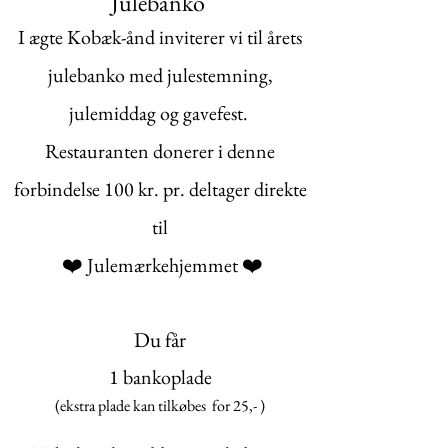
Julebanko
I ægte Kobæk-ånd inviterer vi til årets
julebanko med julestemning,
julemiddag og gavefest.
Restauranten donerer i denne
forbindelse 100 kr. pr. deltager direkte
til
❤️
❤️
Julemærkehjemmet
Du får
1 bankoplade
(ekstra plade kan tilkøbes for 25,- )