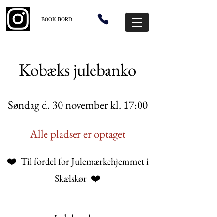
BOOK BORD
Kobæks julebanko
Søndag d. 30 november kl. 17:00
Alle pladser er optaget
❤️
Til fordel for Julemærkehjemmet i
❤️
Skælskør